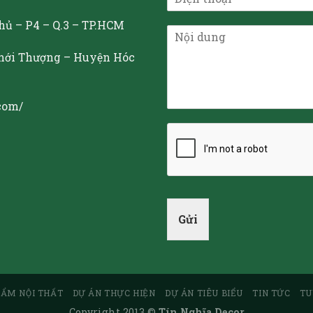
hủ – P4 – Q.3 – TP.HCM
Thới Thượng – Huyện Hóc
com/
Gửi
HẨM NỘI THẤT
DỰ ÁN THỰC HIỆN
DỰ ÁN TIÊU BIỂU
TIN TỨC
TU
Copyright 2013 ©
Tín Nghĩa Decor