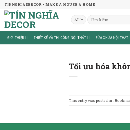
Skip
TINNGHIADERCOR - MAKE A HOUSE A HOME
to
content
Tìm
kiếm:
GIỚI THIỆU
THIẾT KẾ VÀ THI CÔNG NỘI THẤT
SỬA CHỮA NỘI THẤT 
Tối ưu hóa khôn
This entry was posted in . Bookma