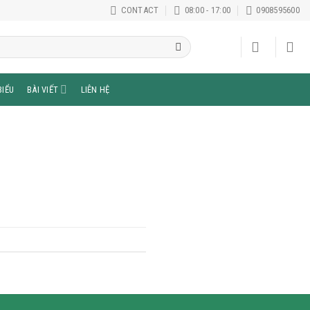
CONTACT
08:00 - 17:00
0908595600
BIỂU
BÀI VIẾT
LIÊN HỆ