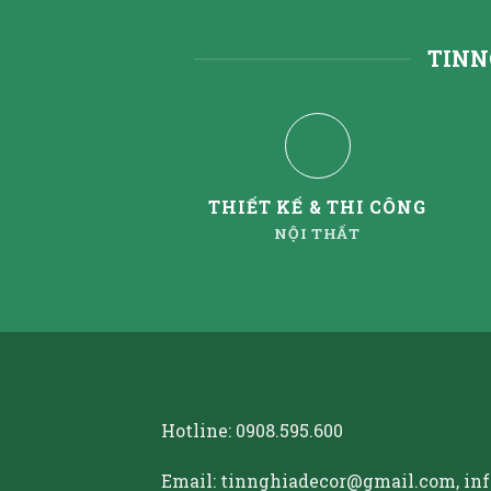
TINN
THIẾT KẾ & THI CÔNG
NỘI THẤT
Hotline:
0908.595.600
Email: tinnghiadecor@gmail.com, in