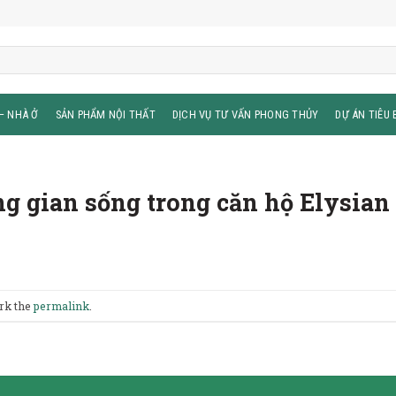
– NHÀ Ở
SẢN PHẨM NỘI THẤT
DỊCH VỤ TƯ VẤN PHONG THỦY
DỰ ÁN TIÊU 
g gian sống trong căn hộ Elysian
rk the
permalink
.